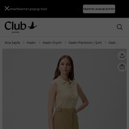
smartbanner.popup.text
smartbanner.popup.buttontext
Ana Sayfa
Kadın
Kadın Giyim
Kadın Pantolon / Şort
Kadın Pantolon