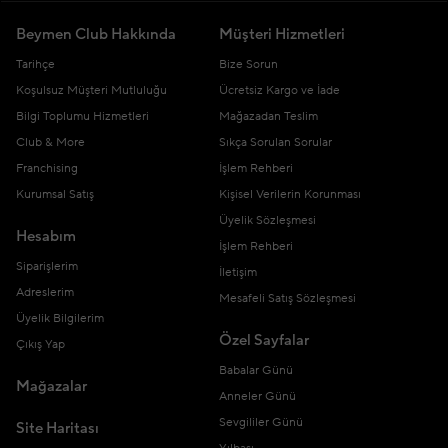
Beymen Club Hakkında
Müşteri Hizmetleri
Tarihçe
Bize Sorun
Koşulsuz Müşteri Mutluluğu
Ücretsiz Kargo ve İade
Bilgi Toplumu Hizmetleri
Mağazadan Teslim
Club & More
Sıkça Sorulan Sorular
Franchising
İşlem Rehberi
Kurumsal Satış
Kişisel Verilerin Korunması
Üyelik Sözleşmesi
Hesabım
İşlem Rehberi
Siparişlerim
İletişim
Adreslerim
Mesafeli Satış Sözleşmesi
Üyelik Bilgilerim
Özel Sayfalar
Çıkış Yap
Babalar Günü
Mağazalar
Anneler Günü
Sevgililer Günü
Site Haritası