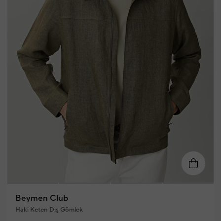
S
M
L
XL
XXL
Beymen Club
Haki Keten Dış Gömlek