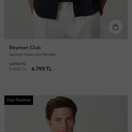
S
M
L
XL
XXL
Beymen Club
Lacivert Keten Dış Gömlek
12.950 TL
6.795 TL
7.495 TL
Hızlı Teslimat