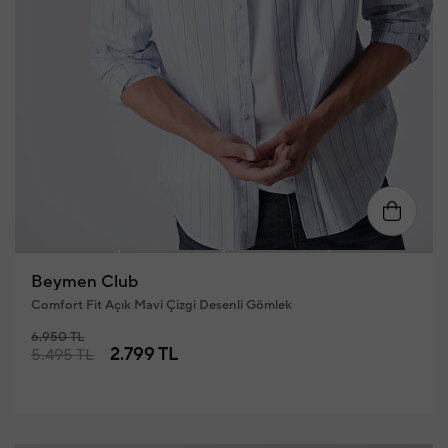
S
M
L
XL
XXL
XX
Beymen Club
Comfort Fit Açık Mavi Çizgi Desenli Gömlek
6.950 TL
2.799 TL
5.495 TL