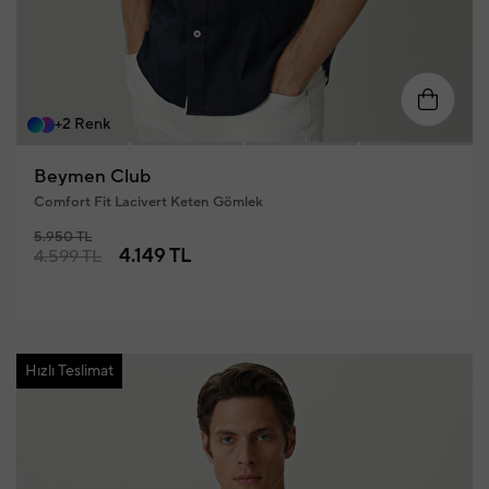
S
M
L
XL
XXL
XX
+2 Renk
Beymen Club
Comfort Fit Lacivert Keten Gömlek
5.950 TL
4.149 TL
4.599 TL
Hızlı Teslimat