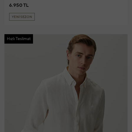
6.950 TL
YENİ SEZON
Hızlı Teslimat