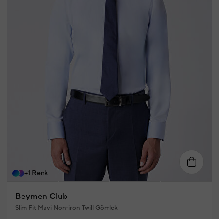
S
M
L
XL
XXL
+1 Renk
Beymen Club
Slim Fit Mavi Non-iron Twill Gömlek