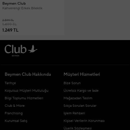
Beymen Club
Kahverengi Erkek Bileklik
2.599 TL
1.499 TL
1.249 TL
Beymen Club Hakkında
Müşteri Hizmetleri
Tarihçe
Bize Sorun
Koşulsuz Müşteri Mutluluğu
Ücretsiz Kargo ve İade
Bilgi Toplumu Hizmetleri
Mağazadan Teslim
Club & More
Sıkça Sorulan Sorular
Franchising
İşlem Rehberi
Kurumsal Satış
Kişisel Verilerin Korunması
Üyelik Sözleşmesi