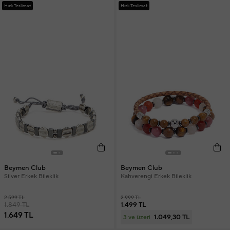
Hızlı Teslimat
Hızlı Teslimat
Beymen Club
Beymen Club
Silver Erkek Bileklik
Kahverengi Erkek Bileklik
2.599 TL
2.999 TL
1.849 TL
1.499 TL
1.649 TL
1.049,30 TL
3 ve üzeri