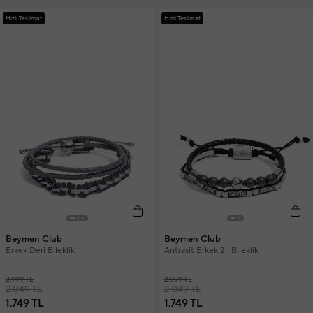
Hızlı Teslimat
Hızlı Teslimat
Beymen Club
Beymen Club
Erkek Deri Bileklik
Antrasit Erkek 2li Bileklik
2.999 TL
2.999 TL
2.049 TL
2.049 TL
1.749 TL
1.749 TL