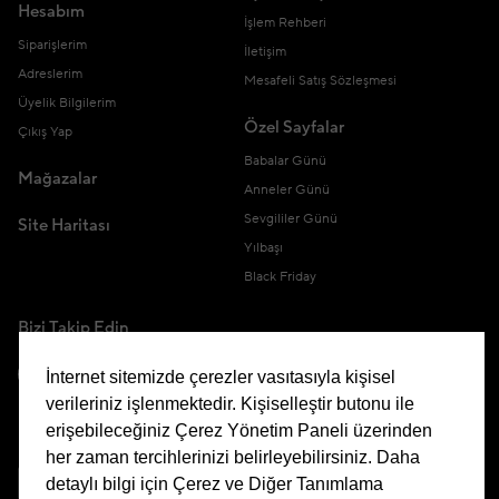
Hesabım
İşlem Rehberi
Siparişlerim
İletişim
Adreslerim
Mesafeli Satış Sözleşmesi
Üyelik Bilgilerim
Özel Sayfalar
Çıkış Yap
Babalar Günü
Mağazalar
Anneler Günü
Sevgililer Günü
Site Haritası
Yılbaşı
Black Friday
Bizi Takip Edin
İnternet sitemizde çerezler vasıtasıyla kişisel
verileriniz işlenmektedir. Kişiselleştir butonu ile
erişebileceğiniz Çerez Yönetim Paneli üzerinden
Uygulamamızı İndirin
her zaman tercihlerinizi belirleyebilirsiniz. Daha
detaylı bilgi için Çerez ve Diğer Tanımlama