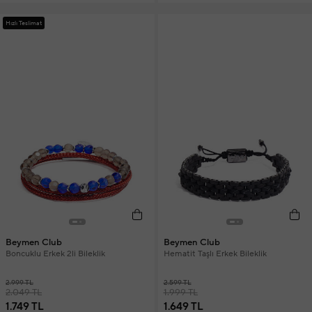
Hızlı Teslimat
Beymen Club
Beymen Club
Boncuklu Erkek 2li Bileklik
Hematit Taşlı Erkek Bileklik
2.999 TL
2.599 TL
2.049 TL
1.999 TL
1.749 TL
1.649 TL