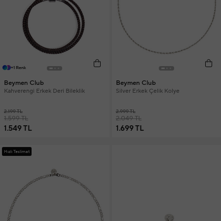
+1 Renk
Beymen Club
Beymen Club
Kahverengi Erkek Deri Bileklik
Silver Erkek Çelik Kolye
2.199 TL
2.999 TL
1.599 TL
2.049 TL
1.549 TL
1.699 TL
Hızlı Teslimat