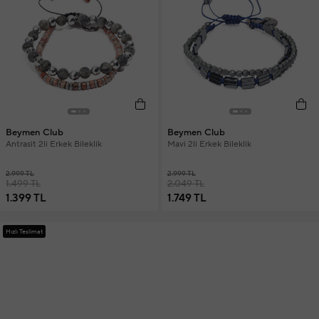
Beymen Club
Beymen Club
Antrasit 2li Erkek Bileklik
Mavi 2li Erkek Bileklik
2.999 TL
2.999 TL
1.499 TL
2.049 TL
1.399 TL
1.749 TL
Hızlı Teslimat