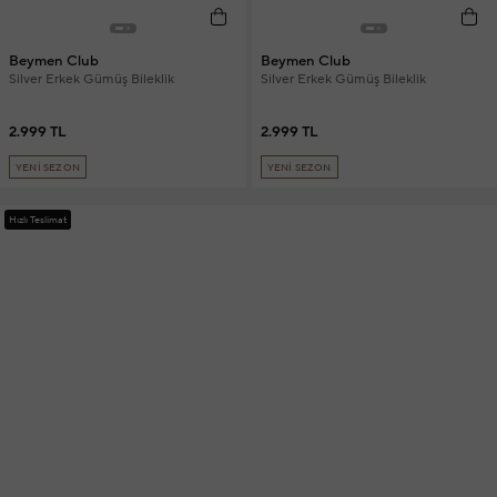
Beymen Club
Beymen Club
Silver Erkek Gümüş Bileklik
Silver Erkek Gümüş Bileklik
2.999 TL
2.999 TL
YENİ SEZON
YENİ SEZON
Hızlı Teslimat