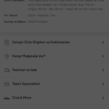
Ürün Özellikleri
Polo yaka, kutu formlu, krep ceket
Fermuar kapatmalı, kısa
kollu
Ürün bedeni: 36 / Model ölçüsü: Boy: 174 cm -
Göğüs: 83 cm - Bel: 59 cm - Kalça: 88 cm
Yeni sezon hazır
giyim alışverişlerinizde ücretsiz tadilat yapılmaktadır
Yıl- Sezon
2026 - İlkbahar / Yaz
Kumaş ve Bakım
%100 Poliester
Detaylı Ürün Bilgileri ve Dokümanları
Hangi Mağazada Var?
Teslimat ve İade
Taksit Seçenekleri
Club & More