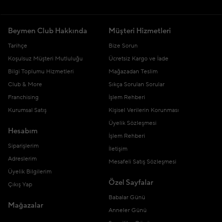
Beymen Club Hakkında
Müşteri Hizmetleri
Tarihçe
Bize Sorun
Koşulsuz Müşteri Mutluluğu
Ücretsiz Kargo ve İade
Bilgi Toplumu Hizmetleri
Mağazadan Teslim
Club & More
Sıkça Sorulan Sorular
Franchising
İşlem Rehberi
Kurumsal Satış
Kişisel Verilerin Korunması
Üyelik Sözleşmesi
Hesabım
İşlem Rehberi
Siparişlerim
İletişim
Adreslerim
Mesafeli Satış Sözleşmesi
Üyelik Bilgilerim
Özel Sayfalar
Çıkış Yap
Babalar Günü
Mağazalar
Anneler Günü