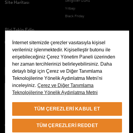
Sevgililer Günü
Site Haritası
Yılbaşı
Black Friday
Bizi Takip Edin
İnternet sitemizde çerezler vasıtasıyla kişisel
verileriniz işlenmektedir. Kişiselleştir butonu ile
erişebileceğiniz Çerez Yönetim Paneli üzerinden
Uygulamamızı İndirin
her zaman tercihlerinizi belirleyebilirsiniz. Daha
detaylı bilgi için Çerez ve Diğer Tanımlama
Teknolojilerine Yönelik Aydınlatma Metni'ni
inceleyiniz.
Çerez ve Diğer Tanımlama
Teknolojilerine Yönelik Aydınlatma Metni
Çerez Yönetim Paneli
TÜM ÇEREZLERI KABUL ET
TR
TÜM ÇEREZLERI REDDET