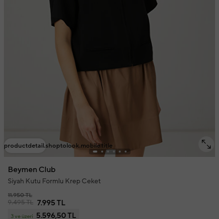
productdetail.shoptolook.mobile.title
Beymen Club
Siyah Kutu Formlu Krep Ceket
11.950 TL
9.495 TL
7.995 TL
5.596,50 TL
3 ve üzeri