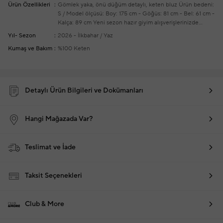
Ürün Özellikleri
Gömlek yaka, önü düğüm detaylı, keten bluz
Ürün bedeni:
S / Model ölçüsü: Boy: 175 cm - Göğüs: 81 cm - Bel: 61 cm -
Kalça: 89 cm
Yeni sezon hazır giyim alışverişlerinizde
ücretsiz tadilat yapılmaktadır
Yıl- Sezon
2026 - İlkbahar / Yaz
Kumaş ve Bakım
%100 Keten
Detaylı Ürün Bilgileri ve Dokümanları
Hangi Mağazada Var?
Teslimat ve İade
Taksit Seçenekleri
Club & More