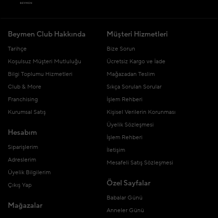
Beymen Club Hakkında
Müşteri Hizmetleri
Tarihçe
Bize Sorun
Koşulsuz Müşteri Mutluluğu
Ücretsiz Kargo ve İade
Bilgi Toplumu Hizmetleri
Mağazadan Teslim
Club & More
Sıkça Sorulan Sorular
Franchising
İşlem Rehberi
Kurumsal Satış
Kişisel Verilerin Korunması
Üyelik Sözleşmesi
Hesabım
İşlem Rehberi
Siparişlerim
İletişim
Adreslerim
Mesafeli Satış Sözleşmesi
Üyelik Bilgilerim
Özel Sayfalar
Çıkış Yap
Babalar Günü
Mağazalar
Anneler Günü