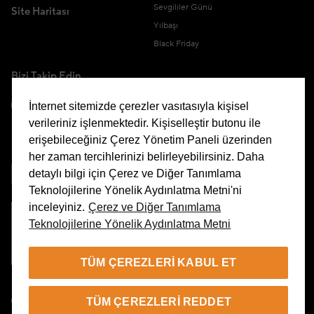
Sevgililer Günü
Site Haritası
Yılbaşı
Black Friday
Bizi Takip Edin
İnternet sitemizde çerezler vasıtasıyla kişisel
verileriniz işlenmektedir. Kişiselleştir butonu ile
erişebileceğiniz Çerez Yönetim Paneli üzerinden
Uygulamamızı İndirin
her zaman tercihlerinizi belirleyebilirsiniz. Daha
detaylı bilgi için Çerez ve Diğer Tanımlama
Teknolojilerine Yönelik Aydınlatma Metni'ni
inceleyiniz.
Çerez ve Diğer Tanımlama
Teknolojilerine Yönelik Aydınlatma Metni
Çerez Yönetim Paneli
TÜM ÇEREZLERI KABUL ET
TR
TÜM ÇEREZLERI REDDET