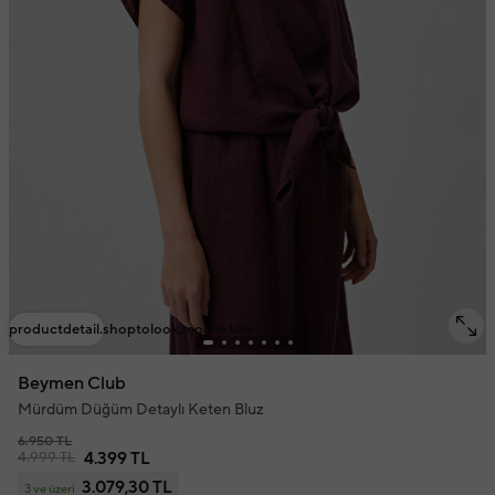
productdetail.shoptolook.mobile.title
Beymen Club
Mürdüm Düğüm Detaylı Keten Bluz
6.950 TL
4.999 TL
4.399 TL
3.079,30 TL
3 ve üzeri