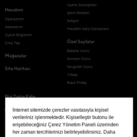
Üyelik Sözleşmesi
Hesabım
İşlem Rehberi
Siparişlerim
İletişim
Adreslerim
Mesafeli Satış Sözleşmesi
Üyelik Bilgilerim
Özel Sayfalar
Çıkış Yap
Babalar Günü
Mağazalar
Anneler Günü
Sevgililer Günü
Site Haritası
Yılbaşı
Black Friday
Bizi Takip Edin
İnternet sitemizde çerezler vasıtasıyla kişisel
verileriniz işlenmektedir. Kişiselleştir butonu ile
erişebileceğiniz Çerez Yönetim Paneli üzerinden
Uygulamamızı İndirin
her zaman tercihlerinizi belirleyebilirsiniz. Daha