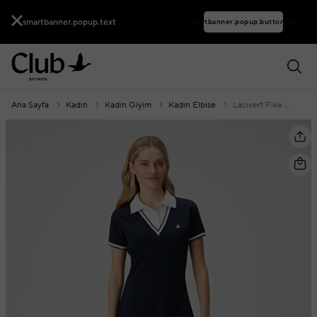
smartbanner.popup.text
smartbanner.popup.buttontext
Ana Sayfa
Kadın
Kadın Giyim
Kadın Elbise
Lacivert Pike Mini Polo Elbise