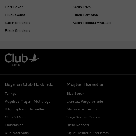
Deri Ceket
Kadın Triko
Erkek Ceket
Erkek Pantolon
Kadın Sneakers
Kadın Topuklu Ayakkabı
Erkek Sneakers
Beymen Club Hakkında
Müşteri Hizmetleri
Tarihçe
Bize Sorun
Koşulsuz Müşteri Mutluluğu
Ücretsiz Kargo ve İade
Bilgi Toplumu Hizmetleri
Mağazadan Teslim
Club & More
Sıkça Sorulan Sorular
Franchising
İşlem Rehberi
Kurumsal Satış
Kişisel Verilerin Korunması