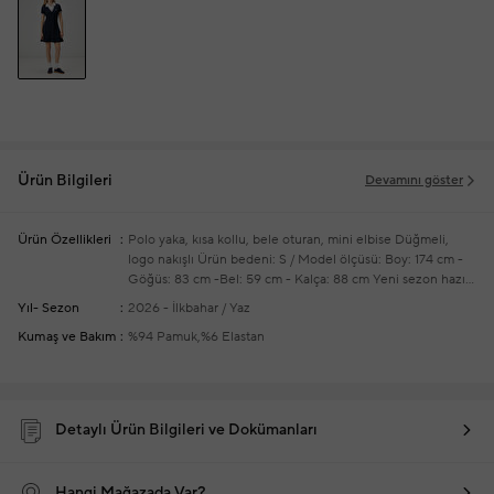
Ürün Bilgileri
Devamını göster
Ürün Özellikleri
Polo yaka, kısa kollu, bele oturan, mini elbise
Düğmeli,
logo nakışlı
Ürün bedeni: S / Model ölçüsü: Boy: 174 cm -
Göğüs: 83 cm -Bel: 59 cm - Kalça: 88 cm
Yeni sezon hazır
giyim alışverişlerinizde ücretsiz tadilat yapılmaktadır
Yıl- Sezon
2026 - İlkbahar / Yaz
Kumaş ve Bakım
%94 Pamuk,%6 Elastan
Detaylı Ürün Bilgileri ve Dokümanları
Hangi Mağazada Var?