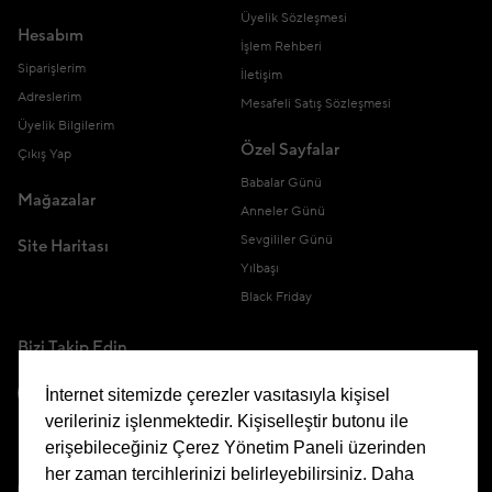
Üyelik Sözleşmesi
Hesabım
İşlem Rehberi
Siparişlerim
İletişim
Adreslerim
Mesafeli Satış Sözleşmesi
Üyelik Bilgilerim
Özel Sayfalar
Çıkış Yap
Babalar Günü
Mağazalar
Anneler Günü
Sevgililer Günü
Site Haritası
Yılbaşı
Black Friday
Bizi Takip Edin
İnternet sitemizde çerezler vasıtasıyla kişisel
verileriniz işlenmektedir. Kişiselleştir butonu ile
erişebileceğiniz Çerez Yönetim Paneli üzerinden
Uygulamamızı İndirin
her zaman tercihlerinizi belirleyebilirsiniz. Daha