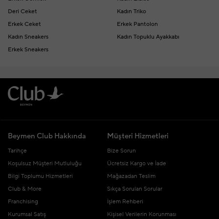
Deri Ceket
Kadın Triko
Erkek Ceket
Erkek Pantolon
Kadın Sneakers
Kadın Topuklu Ayakkabı
Erkek Sneakers
Beymen Club Hakkında
Müşteri Hizmetleri
Tarihçe
Bize Sorun
Koşulsuz Müşteri Mutluluğu
Ücretsiz Kargo ve İade
Bilgi Toplumu Hizmetleri
Mağazadan Teslim
Club & More
Sıkça Sorulan Sorular
Franchising
İşlem Rehberi
Kurumsal Satış
Kişisel Verilerin Korunması