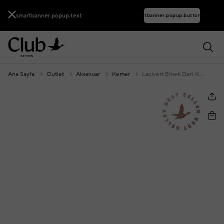
smartbanner.popup.text
smartbanner.popup.buttontext
Ana Sayfa
Outlet
Aksesuar
Kemer
Lacivert Erkek Deri Kemer