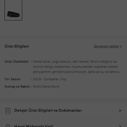
Ürün Bilgileri
Devamını göster
Ürün Özellikleri
Metal tokalı, örgü dokulu, deri kemer
Tercih ettiğiniz bu
ürünün dolgu malzemesi okyanuslardan toplanan plastik
pet şişelerin geridönüştürülmesiyle, daha az su ve daha az
elektrik tüketilerek üretilmiştir
Yıl- Sezon
2025 - Sonbahar / Kış
Kumaş ve Bakım
%100 Dana Derisi
Detaylı Ürün Bilgileri ve Dokümanları
Hangi Mağazada Var?