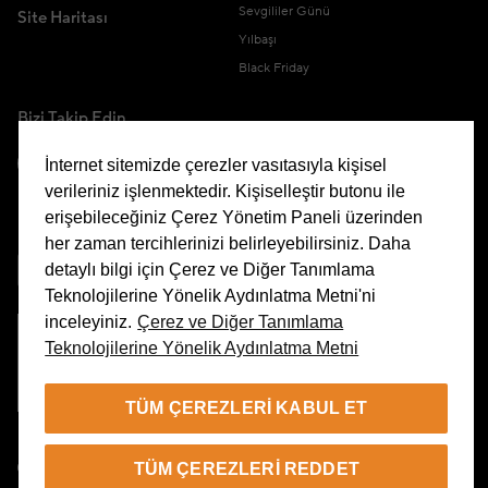
Sevgililer Günü
Site Haritası
Yılbaşı
Black Friday
Bizi Takip Edin
İnternet sitemizde çerezler vasıtasıyla kişisel
verileriniz işlenmektedir. Kişiselleştir butonu ile
erişebileceğiniz Çerez Yönetim Paneli üzerinden
Uygulamamızı İndirin
her zaman tercihlerinizi belirleyebilirsiniz. Daha
detaylı bilgi için Çerez ve Diğer Tanımlama
Teknolojilerine Yönelik Aydınlatma Metni'ni
inceleyiniz.
Çerez ve Diğer Tanımlama
Teknolojilerine Yönelik Aydınlatma Metni
Çerez Yönetim Paneli
TÜM ÇEREZLERI KABUL ET
TR
TÜM ÇEREZLERI REDDET