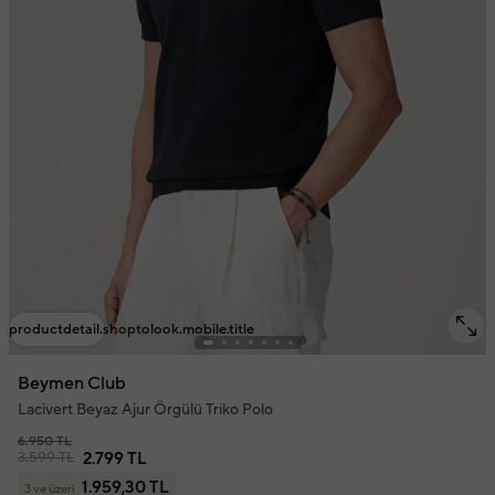
productdetail.shoptolook.mobile.title
Beymen Club
Lacivert Beyaz Ajur Örgülü Triko Polo
6.950 TL
3.599 TL
2.799 TL
1.959,30 TL
3 ve üzeri