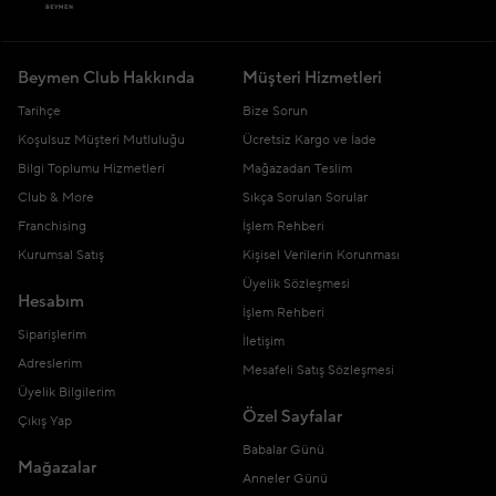
Beymen Club Hakkında
Müşteri Hizmetleri
Tarihçe
Bize Sorun
Koşulsuz Müşteri Mutluluğu
Ücretsiz Kargo ve İade
Bilgi Toplumu Hizmetleri
Mağazadan Teslim
Club & More
Sıkça Sorulan Sorular
Franchising
İşlem Rehberi
Kurumsal Satış
Kişisel Verilerin Korunması
Üyelik Sözleşmesi
Hesabım
İşlem Rehberi
Siparişlerim
İletişim
Adreslerim
Mesafeli Satış Sözleşmesi
Üyelik Bilgilerim
Özel Sayfalar
Çıkış Yap
Babalar Günü
Mağazalar
Anneler Günü