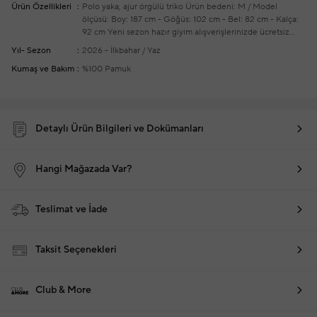
Ürün Özellikleri
Polo yaka, ajur örgülü triko
Ürün bedeni: M / Model
ölçüsü: Boy: 187 cm - Göğüs: 102 cm - Bel: 82 cm - Kalça:
92 cm
Yeni sezon hazır giyim alışverişlerinizde ücretsiz
tadilat yapılmaktadır
Yıl- Sezon
2026 - İlkbahar / Yaz
Kumaş ve Bakım
%100 Pamuk
Detaylı Ürün Bilgileri ve Dokümanları
Hangi Mağazada Var?
Teslimat ve İade
Taksit Seçenekleri
Club & More