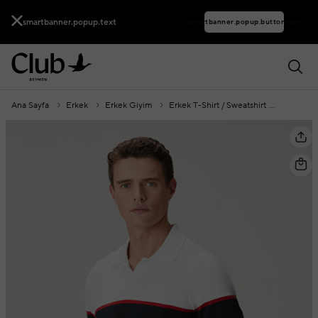
smartbanner.popup.text
smartbanner.popup.buttontext
Ana Sayfa
Erkek
Erkek Giyim
Erkek T-Shirt / Sweatshirt
Polo Yak