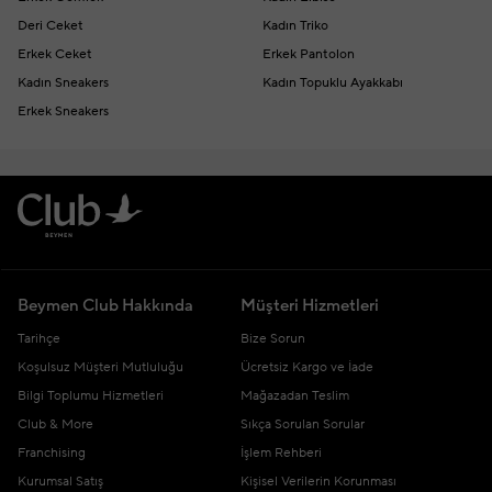
Deri Ceket
Kadın Triko
Erkek Ceket
Erkek Pantolon
Kadın Sneakers
Kadın Topuklu Ayakkabı
Erkek Sneakers
Beymen Club Hakkında
Müşteri Hizmetleri
Tarihçe
Bize Sorun
Koşulsuz Müşteri Mutluluğu
Ücretsiz Kargo ve İade
Bilgi Toplumu Hizmetleri
Mağazadan Teslim
Club & More
Sıkça Sorulan Sorular
Franchising
İşlem Rehberi
Kurumsal Satış
Kişisel Verilerin Korunması