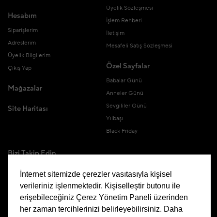
Üyelik Sözleşmesi
Hesabım
İşlem Rehberi
Siparişlerim
İletişim
Adreslerim
Mesafeli Satış Sözleşmesi
Üyelik Bilgilerim
Özel Sayfalar
Çıkış Yap
Babalar Günü
Mağazalar
Anneler Günü
Sevgililer Günü
Site Haritası
Yılbaşı
Black Friday
Bizi Takip Edin
İnternet sitemizde çerezler vasıtasıyla kişisel
verileriniz işlenmektedir. Kişiselleştir butonu ile
erişebileceğiniz Çerez Yönetim Paneli üzerinden
Uygulamamızı İndirin
her zaman tercihlerinizi belirleyebilirsiniz. Daha