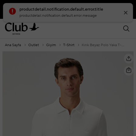
productdetail.notification.default.error.title
smartbanner.popup.text
smartbanner.popup.buttontext
productdetail.notification.default.error.message
Ana Sayfa
Outlet
Giyim
T-Shirt
Kırık Beyaz Polo Yaka T-Shirt