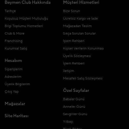
Beymen Club Hakkında
Müşteri Hizmetleri
Tarihçe
Bize Sorun
Koşulsuz Müşteri Mutluluğu
Ücretsiz Kargo ve İade
Bilgi Toplumu Hizmetleri
Mağazadan Teslim
Club & More
Sıkça Sorulan Sorular
Franchising
İşlem Rehberi
Kurumsal Satış
Kişisel Verilerin Korunması
Üyelik Sözleşmesi
Hesabım
İşlem Rehberi
Siparişlerim
İletişim
Adreslerim
Mesafeli Satış Sözleşmesi
Üyelik Bilgilerim
Özel Sayfalar
Çıkış Yap
Babalar Günü
Mağazalar
Anneler Günü
Sevgililer Günü
Site Haritası
Yılbaşı