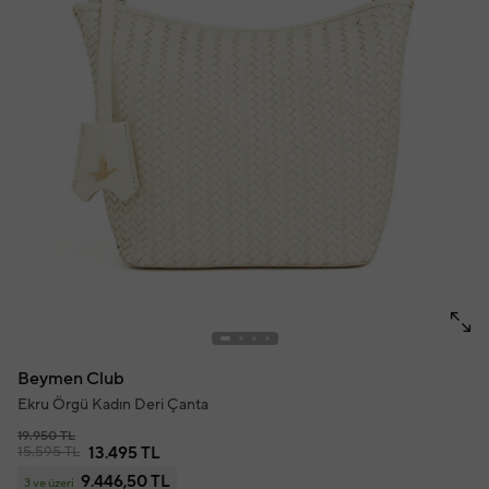
Beymen Club
Ekru Örgü Kadın Deri Çanta
19.950 TL
15.595 TL
13.495 TL
9.446,50 TL
3 ve üzeri