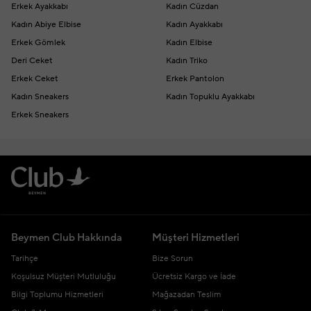
Erkek Ayakkabı
Kadın Cüzdan
Kadın Abiye Elbise
Kadın Ayakkabı
Erkek Gömlek
Kadın Elbise
Deri Ceket
Kadın Triko
Erkek Ceket
Erkek Pantolon
Kadın Sneakers
Kadın Topuklu Ayakkabı
Erkek Sneakers
Beymen Club Hakkında
Müşteri Hizmetleri
Tarihçe
Bize Sorun
Koşulsuz Müşteri Mutluluğu
Ücretsiz Kargo ve İade
Bilgi Toplumu Hizmetleri
Mağazadan Teslim