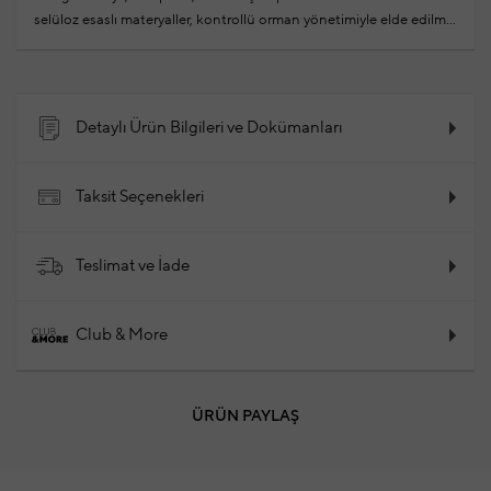
selüloz esaslı materyaller, kontrollü orman yönetimiyle elde edilmiş
ve kullanılan ağaçların yerine yeniden ağaçlandırma yapılmıştır
%80 Bambu,%18 Poliamid,%2 Elastan
2025 - İlkbahar / Yaz
Ürün Kodu: 102188126_100
Detaylı Ürün Bilgileri ve Dokümanları
Taksit Seçenekleri
Teslimat ve İade
Club & More
ÜRÜN PAYLAŞ