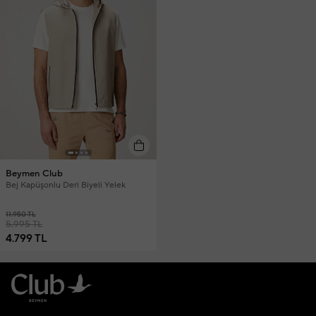
Beymen Club
Bej Kapüşonlu Deri Biyeli Yelek
11.950 TL
5.995 TL
4.799 TL