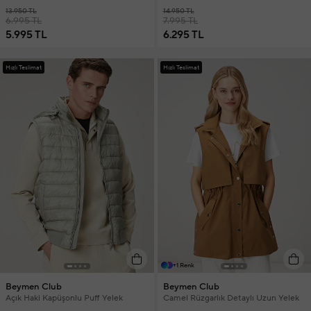
13.950 TL
14.950 TL
6.995 TL
7.995 TL
5.995 TL
6.295 TL
Hızlı Teslimat
Hızlı Teslimat
+1 Renk
Beymen Club
Beymen Club
Açık Haki Kapüşonlu Puff Yelek
Camel Rüzgarlık Detaylı Uzun Yelek