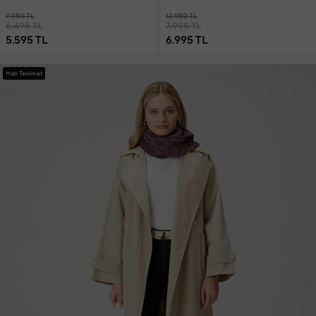
9.950 TL
12.950 TL
6.495 TL
7.995 TL
5.595 TL
6.995 TL
Hızlı Teslimat