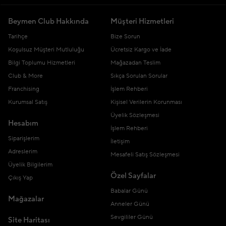
Beymen Club Hakkında
Müşteri Hizmetleri
Tarihçe
Bize Sorun
Koşulsuz Müşteri Mutluluğu
Ücretsiz Kargo ve İade
Bilgi Toplumu Hizmetleri
Mağazadan Teslim
Club & More
Sıkça Sorulan Sorular
Franchising
İşlem Rehberi
Kurumsal Satış
Kişisel Verilerin Korunması
Üyelik Sözleşmesi
Hesabım
İşlem Rehberi
Siparişlerim
İletişim
Adreslerim
Mesafeli Satış Sözleşmesi
Üyelik Bilgilerim
Özel Sayfalar
Çıkış Yap
Babalar Günü
Mağazalar
Anneler Günü
Sevgililer Günü
Site Haritası