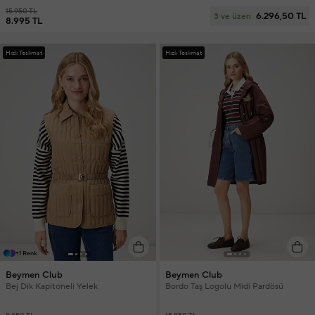
15.950 TL
6.296,50 TL
3 ve üzeri
8.995 TL
Hızlı Teslimat
Hızlı Teslimat
+1 Renk
Beymen Club
Beymen Club
Bej Dik Kapitoneli Yelek
Bordo Taş Logolu Midi Pardösü