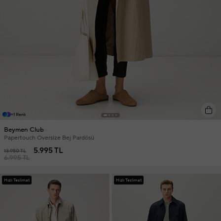
+1 Renk
Beymen Club
Papertouch Oversize Bej Pardösü
5.995 TL
13.950 TL
6.995 TL
Hızlı Teslimat
Hızlı Teslimat