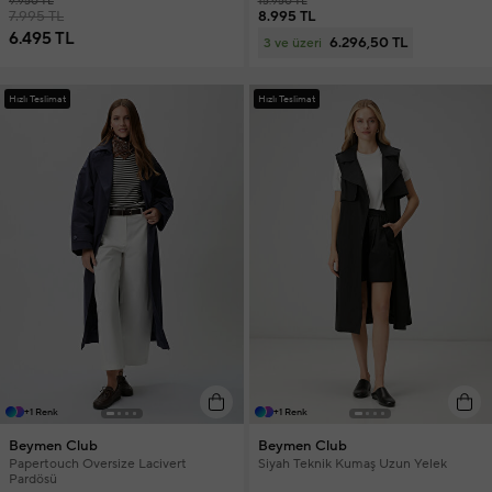
9.950 TL
15.950 TL
7.995 TL
8.995 TL
6.495 TL
6.296,50 TL
3 ve üzeri
Hızlı Teslimat
Hızlı Teslimat
+1 Renk
+1 Renk
Beymen Club
Beymen Club
Papertouch Oversize Lacivert
Siyah Teknik Kumaş Uzun Yelek
Pardösü