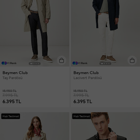
+1 Renk
+1 Renk
Beymen Club
Beymen Club
Taş Pardösü
Lacivert Pardösü
15.950 TL
15.950 TL
7.995 TL
7.995 TL
6.395 TL
6.395 TL
Hızlı Teslimat
Hızlı Teslimat