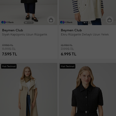
+1 Renk
+1 Renk
Beymen Club
Beymen Club
Siyah Kapüşonlu Uzun Rüzgarlık
Ekru Rüzgarlık Detaylı Uzun Yelek
17.950 TL
12.950 TL
9.995 TL
7.995 TL
7.595 TL
6.995 TL
Hızlı Teslimat
Hızlı Teslimat