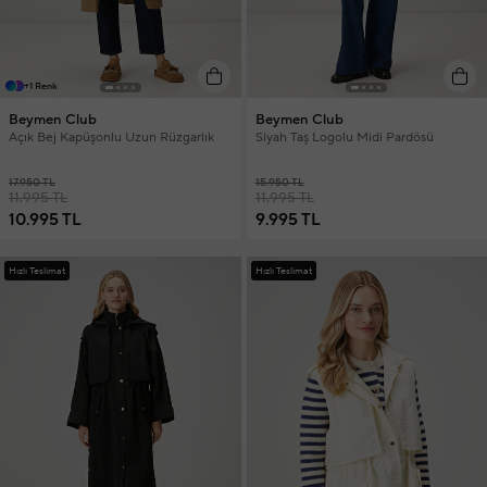
+1 Renk
Beymen Club
Beymen Club
Açık Bej Kapüşonlu Uzun Rüzgarlık
Siyah Taş Logolu Midi Pardösü
17.950 TL
15.950 TL
11.995 TL
11.995 TL
10.995 TL
9.995 TL
Hızlı Teslimat
Hızlı Teslimat