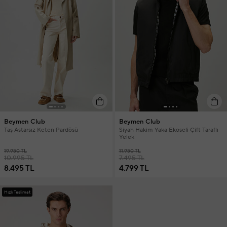
Beymen Club
Beymen Club
Taş Astarsız Keten Pardösü
Siyah Hakim Yaka Ekoseli Çift Taraflı
Yelek
19.950 TL
11.950 TL
10.995 TL
7.495 TL
8.495 TL
4.799 TL
Hızlı Teslimat