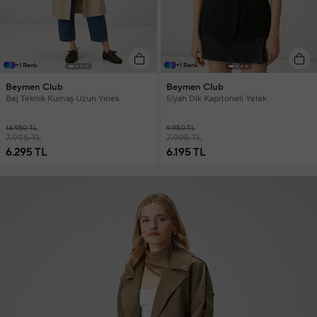
+1 Renk
+1 Renk
Beymen Club
Beymen Club
Bej Teknik Kumaş Uzun Yelek
Siyah Dik Kapitoneli Yelek
14.950 TL
9.950 TL
7.995 TL
7.995 TL
6.295 TL
6.195 TL